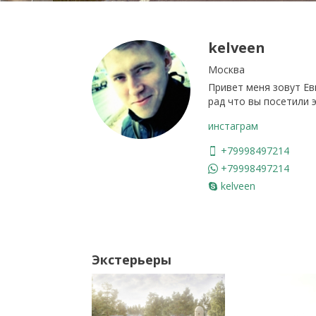
kelveen
Москва
Привет меня зовут Евг
рад что вы посетили э
инстаграм
+79998497214
+79998497214
kelveen
Экстерьеры